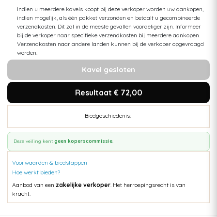
Indien u meerdere kavels koopt bij deze verkoper worden uw aankopen,
indien mogelijk, als één pakket verzonden en betaalt u gecombineerde
verzendkosten. Dit zal in de meeste gevallen voordeliger zijn. Informeer
bij de verkoper naar specifieke verzendkosten bij meerdere aankopen.
Verzendkosten naar andere landen kunnen bij de verkoper opgevraagd
worden.
Kavel gesloten
Resultaat € 72,00
Biedgeschiedenis:
Deze veiling kent
geen koperscommissie
.
Voorwaarden & biedstappen
Hoe werkt bieden?
Aanbod van een
zakelijke verkoper
. Het herroepingsrecht is van
kracht.