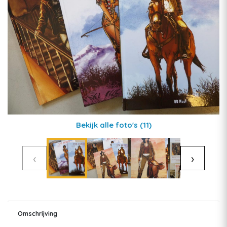
Bekijk alle foto's
(11)
‹
›
Omschrijving