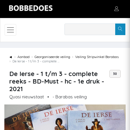
◄
Aanbod
Georganiseerde veiling
Veiling Stripwinkel Barabas
De Ierse - 1 t/m 3 - complete reeks - BD-Must - hc - 1e druk - 2021
De Ierse - 1 t/m 3 - complete
30
reeks - BD-Must - hc - 1e druk -
2021
Quasi nieuwstaat
•
- Barabas veiling