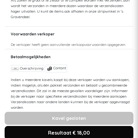
Als zaken te groot of te zwaar of te complex worden met verzenden, dan
wordt het verzonden in meerdere dozen waardoor de verzendkosten
hoger uitvallen. U kunt de items ook afhalen in onze stripwinkel in 's
Gravendeel.
Voorwaarden verkoper
De verkoper heeft geen aanvullende verkoopvoorwaarden opgegeven.
Betaalmogelijkheden
Contant
Overschrijving
Indien u meerdere kavels koopt bij deze verkoper worden uw aankopen,
indien mogelijk, als één pakket verzonden en betaalt u gecombineerde
verzendkosten. Dit zal in de meeste gevallen voordeliger zijn. Informeer
bij de verkoper naar specifieke verzendkosten bij meerdere aankopen.
Verzendkosten naar andere landen kunnen bij de verkoper opgevraagd
worden.
Kavel gesloten
Resultaat € 18,00