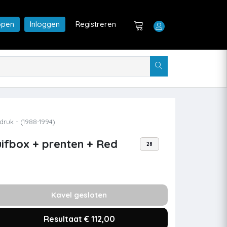
open
Inloggen
Registreren
druk - (1988-1994)
uifbox + prenten + Red
28
Kavel gesloten
Resultaat € 112,00