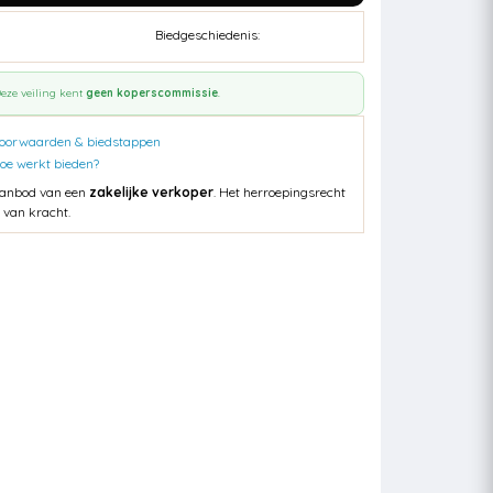
Biedgeschiedenis:
eze veiling kent
geen koperscommissie
.
oorwaarden & biedstappen
oe werkt bieden?
anbod van een
zakelijke verkoper
. Het herroepingsrecht
s van kracht.