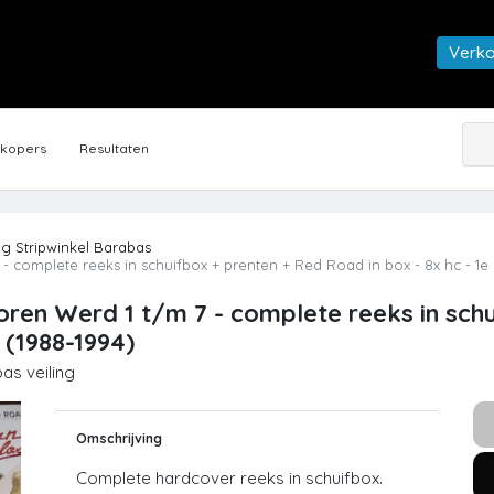
Verk
rkopers
Resultaten
ng Stripwinkel Barabas
 complete reeks in schuifbox + prenten + Red Road in box - 8x hc - 1e 
oren Werd 1 t/m 7 - complete reeks in sch
- (1988-1994)
as veiling
Omschrijving
Complete hardcover reeks in schuifbox.