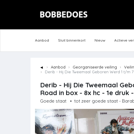
Aanbod
Sluit binnenkort
Nieuw
Actieve ve
◄
Aanbod
Georganiseerde veiling
Veili
Derib - Hij Die Tweemaal Geboren Werd 1 t/m 7 -
Derib - Hij Die Tweemaal Geb
Road in box - 8x hc - 1e druk 
Goede staat
•
tot zeer goede staat - Barab