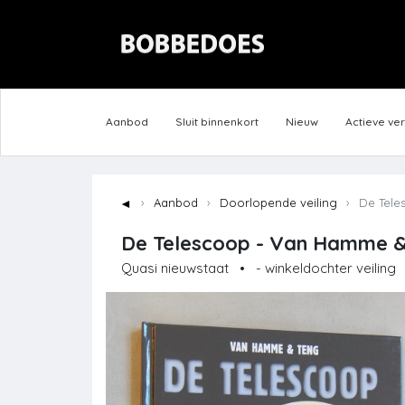
Aanbod
Sluit binnenkort
Nieuw
Actieve ve
◄
Aanbod
Doorlopende veiling
De Teles
De Telescoop - Van Hamme & T
Quasi nieuwstaat
•
- winkeldochter veiling