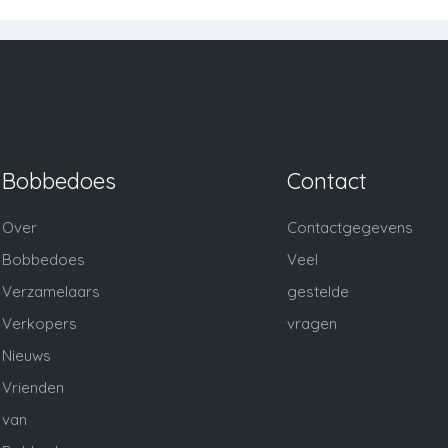
Bobbedoes
Contact
Over
Contactgegevens
Bobbedoes
Veel
Verzamelaars
gestelde
Verkopers
vragen
Nieuws
Vrienden
van