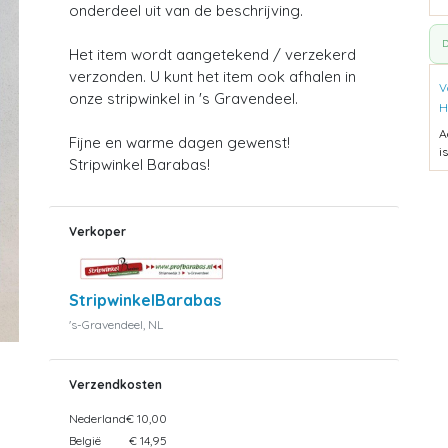
onderdeel uit van de beschrijving.
D
Het item wordt aangetekend / verzekerd
verzonden. U kunt het item ook afhalen in
V
onze stripwinkel in 's Gravendeel.
H
A
Fijne en warme dagen gewenst!
i
Stripwinkel Barabas!
Verkoper
StripwinkelBarabas
's-Gravendeel, NL
Verzendkosten
Nederland
€ 10,00
België
€ 14,95