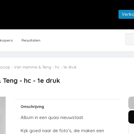
Verk
rkopers
Resultaten
coop - Van Hamme & Teng - hc - 1e druk
eng - hc - 1e druk
Omschrijving
Album in een quasi nieuwstaat.
Kijk goed naar de foto's, die maken een