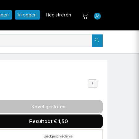
open
Inloggen
Registreren
4
Kavel gesloten
Resultaat € 1,50
Biedgeschiedenis: