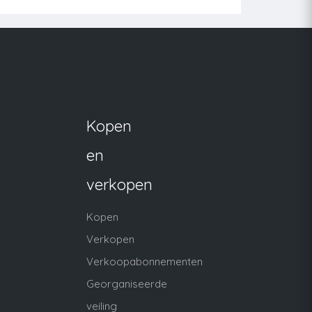
Kopen
en
verkopen
Kopen
Verkopen
Verkoopabonnementen
Georganiseerde
veiling