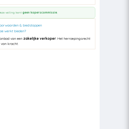
eze veiling kent
geen koperscommissie
.
oorwaarden & biedstappen
oe werkt bieden?
anbod van een
zakelijke verkoper
. Het herroepingsrecht
s van kracht.