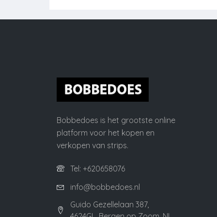
Bobbedoes is het grootste online
platform voor het kopen en
verkopen van strips.
Tel: +620658076
info@bobbedoes.nl
Guido Gezellelaan 387,
4624GL, Bergen op Zoom, NL