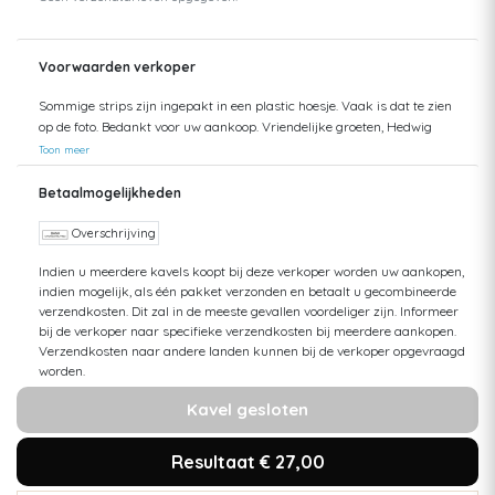
Voorwaarden verkoper
Sommige strips zijn ingepakt in een plastic hoesje. Vaak is dat te zien
op de foto. Bedankt voor uw aankoop. Vriendelijke groeten, Hedwig
Toon meer
Betaalmogelijkheden
Overschrijving
Indien u meerdere kavels koopt bij deze verkoper worden uw aankopen,
indien mogelijk, als één pakket verzonden en betaalt u gecombineerde
verzendkosten. Dit zal in de meeste gevallen voordeliger zijn. Informeer
bij de verkoper naar specifieke verzendkosten bij meerdere aankopen.
Verzendkosten naar andere landen kunnen bij de verkoper opgevraagd
worden.
Kavel gesloten
Resultaat € 27,00