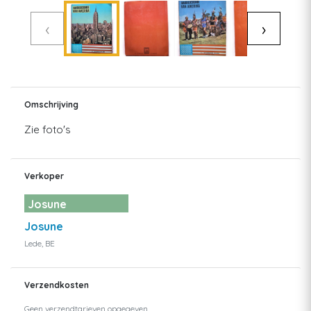
‹
›
Omschrijving
Zie foto's
Verkoper
Josune
Josune
Lede, BE
Verzendkosten
Geen verzendtarieven opgegeven.