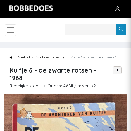
◄
Aanbod
Doorlopende veiling
Kuifje 6 - de zwarte rotsen - 1968
Kuifje 6 - de zwarte rotsen -
1
1968
Redelijke staat
•
Ottens: A68II / misdruk?