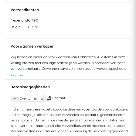
Verzendkosten
Nederland
€ 7,90
België
€ 7,90
Voorwaarden verkoper
Wij handelen onder de voorwaarden van Bobbedoes. Alle items in deze
veiling starten met een lage startprijs en worden in opdracht verkocht
van verzamelaars. Gewonnen kavels kunnen tevens worden opgehaald.
Uw aankopen worden gecombineerd verzonden om hoge verzendkosten
Toon meer
te kunnen beperken. Zendingen worden gedaan vanuit zowel België als
Nederland. Bij verzending van bedragen hoger dan €75 wordt een
Betaalmogelijkheden
aangetekende zending voorgesteld. De kosten hiervan kunnen mogelijk
hoger uitvallen dan het getoonde tarief aangezien de uiteindelijke
Contant
Overschrijving
verkoopprijs niet altijd bekend is. Bij een aangetekende zending bent u
verzekerd tegen schade of verlies van uw zending. Bij een standaard
Indien u meerdere kavels koopt bij deze verkoper worden uw aankopen,
indien mogelijk, als één pakket verzonden en betaalt u gecombineerde
zending kan ik geen terugbetaling doen van uw aankoop bij verlies of
verzendkosten. Dit zal in de meeste gevallen voordeliger zijn. Informeer
schade. Voor vragen hierover kunt u altijd contact opnemen. Aankopen
bij de verkoper naar specifieke verzendkosten bij meerdere aankopen.
worden, zonder afspraak, maximaal 1 jaar bewaard. Daarna kunt u
Verzendkosten naar andere landen kunnen bij de verkoper opgevraagd
geen aanspraak maken op uw betaling en op uw bewaarde aankopen,