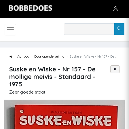
◄
Aanbod
Doorlopende veiling
Suske en Wiske - Nr 157 - De mollige meivis - Standaard - 1975
Suske en Wiske - Nr 157 - De
0
mollige meivis - Standaard -
1975
Zeer goede staat