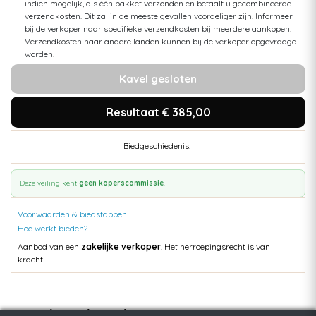
indien mogelijk, als één pakket verzonden en betaalt u gecombineerde
verzendkosten. Dit zal in de meeste gevallen voordeliger zijn. Informeer
bij de verkoper naar specifieke verzendkosten bij meerdere aankopen.
Verzendkosten naar andere landen kunnen bij de verkoper opgevraagd
worden.
Kavel gesloten
Resultaat € 385,00
Biedgeschiedenis:
Deze veiling kent
geen koperscommissie
.
Voorwaarden & biedstappen
Hoe werkt bieden?
Aanbod van een
zakelijke verkoper
. Het herroepingsrecht is van
kracht.
Populaire kavels