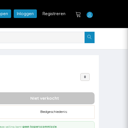
open
Inloggen
Registreren
0
Niet verkocht
Biedgeschiedenis:
eze veiling kent
geen koperscommissie
.