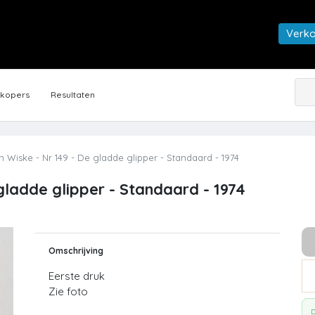
Verk
rkopers
Resultaten
 Wiske - Nr 149 - De gladde glipper - Standaard - 1974
gladde glipper - Standaard - 1974
Omschrijving
Eerste druk
Zie foto
D