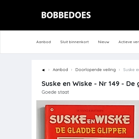
Aanbod
Sluit binnenkort
Nieuw
Actieve ve
◄
Aanbod
Doorlopende veiling
Suske en
Suske en Wiske - Nr 149 - De 
Goede staat