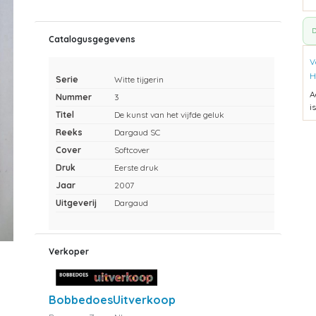
D
Catalogusgegevens
V
H
Serie
Witte tijgerin
A
Nummer
3
i
Titel
De kunst van het vijfde geluk
Reeks
Dargaud SC
Cover
Softcover
Druk
Eerste druk
Jaar
2007
Uitgeverij
Dargaud
Verkoper
BobbedoesUitverkoop