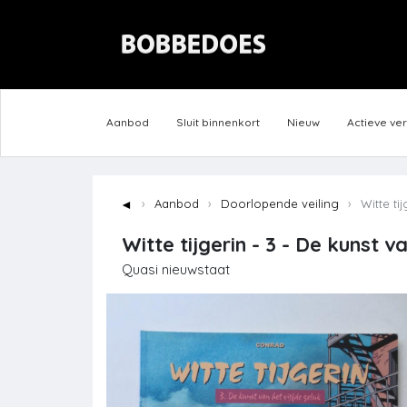
Aanbod
Sluit binnenkort
Nieuw
Actieve ve
◄
Aanbod
Doorlopende veiling
Witte tij
Witte tijgerin - 3 - De kunst v
Quasi nieuwstaat