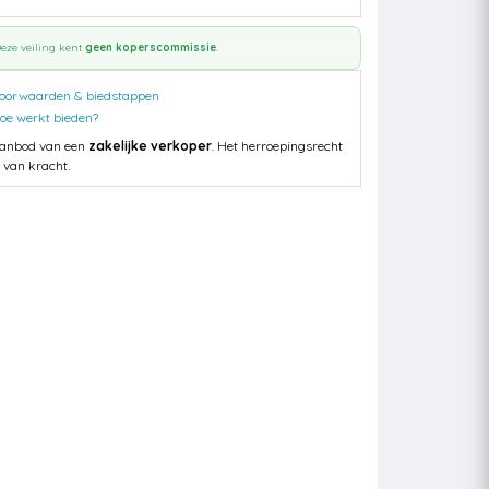
eze veiling kent
geen koperscommissie
.
oorwaarden & biedstappen
oe werkt bieden?
anbod van een
zakelijke verkoper
. Het herroepingsrecht
s van kracht.