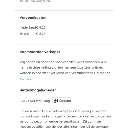
Bergen op Zoom, NL
Verzendkosten
Nederland
€ 8,25
België
€ 8,25
Voorwaarden verkoper
Wij handelen onder de voorwaarden van Bobbedoes. Alle
items in deze veiling starten met een lage startprijs en
worden in opdracht verkocht van verzamelaars. Gewonnen
kavels kunnen tevens worden opgehaald. Uw aankopen
Toon meer
worden gecombineerd verzonden om hoge verzendkosten
te kunnen beperken. Zendingen worden gedaan vanuit
Betaalmogelijkheden
zowel België als Nederland. Bij verzending van bedragen
hoger dan €75 wordt een aangetekende zending
Contant
Overschrijving
voorgesteld. De kosten hiervan kunnen mogelijk hoger
uitvallen dan het getoonde tarief aangezien de uiteindelijke
Indien u meerdere kavels koopt bij deze verkoper worden
uw aankopen, indien mogelijk, als één pakket verzonden en
verkoopprijs niet altijd bekend is. Bij een aangetekende
betaalt u gecombineerde verzendkosten. Dit zal in de
zending bent u verzekerd tegen schade of verlies van uw
meeste gevallen voordeliger zijn. Informeer bij de verkoper
zending. Bij een standaard zending kan ik geen