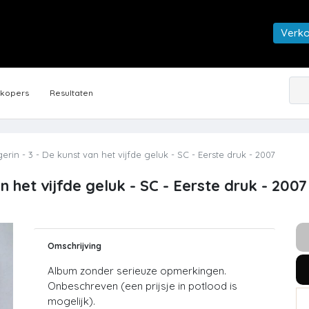
Verk
rkopers
Resultaten
gerin - 3 - De kunst van het vijfde geluk - SC - Eerste druk - 2007
an het vijfde geluk - SC - Eerste druk - 2007
Omschrijving
Album zonder serieuze opmerkingen.
Onbeschreven (een prijsje in potlood is
mogelijk).