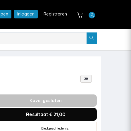
open
Inloggen
Registreren
20
Kavel gesloten
Resultaat € 21,00
Biedgeschiedenis: