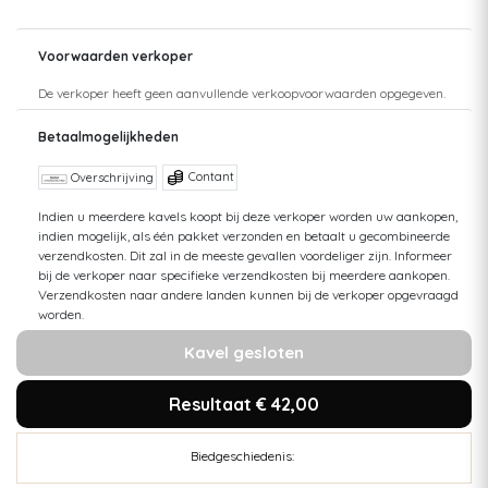
Voorwaarden verkoper
De verkoper heeft geen aanvullende verkoopvoorwaarden opgegeven.
Betaalmogelijkheden
Contant
Overschrijving
Indien u meerdere kavels koopt bij deze verkoper worden uw aankopen,
indien mogelijk, als één pakket verzonden en betaalt u gecombineerde
verzendkosten. Dit zal in de meeste gevallen voordeliger zijn. Informeer
bij de verkoper naar specifieke verzendkosten bij meerdere aankopen.
Verzendkosten naar andere landen kunnen bij de verkoper opgevraagd
worden.
Kavel gesloten
Resultaat € 42,00
Biedgeschiedenis: