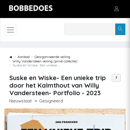
◄
Aanbod
Georganiseerde veiling
Willy Vandersteen veiling (privé collectie)
Suske en Wiske- Een unieke trip door het Kalmthout van Willy Vandersteen- Portfolio - 2023
Suske en Wiske- Een unieke trip
7
door het Kalmthout van Willy
Vandersteen- Portfolio - 2023
Nieuwstaat
•
Gesigneerd