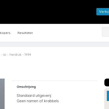
Verk
rkopers
Resultaten
- sc - herdruk - 1994
Omschrijving
Standaard uitgeverij
Geen namen of krabbels