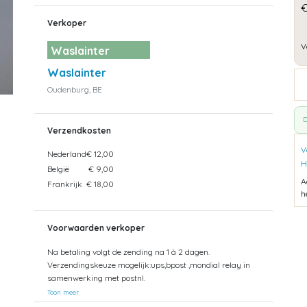
Verkoper
V
Waslainter
Waslainter
Oudenburg, BE
D
Verzendkosten
V
Nederland
€ 12,00
H
België
€ 9,00
A
Frankrijk
€ 18,00
h
Voorwaarden verkoper
Na betaling volgt de zending na 1 à 2 dagen.
Verzendingskeuze mogelijk:ups,bpost ,mondial relay in
samenwerking met postnl.
Toon meer