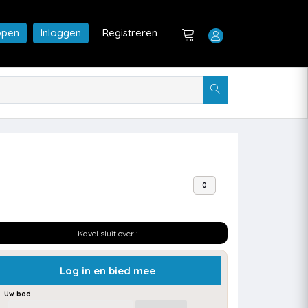
open
Inloggen
Registreren
0
Kavel sluit over :
Log in en bied mee
Uw bod