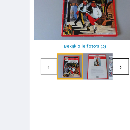
Bekijk alle foto's
(3)
‹
›