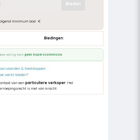
€
olgend minimum bod : €
Biedingen:
eze veiling kent
geen koperscommissie
.
oorwaarden & biedstappen
oe werkt bieden?
anbod van een
particuliere verkoper
. Het
erroepingsrecht is niet van kracht.