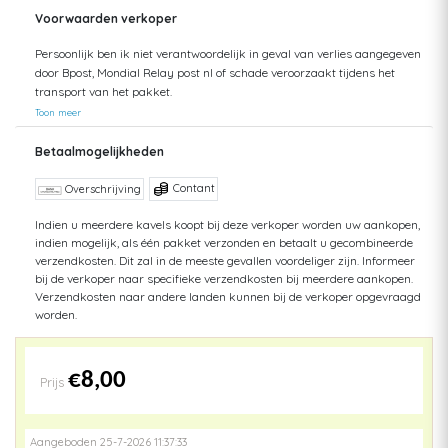
Voorwaarden verkoper
Persoonlijk ben ik niet verantwoordelijk in geval van verlies aangegeven
door Bpost, Mondial Relay post nl of schade veroorzaakt tijdens het
transport van het pakket.
Toon meer
Betaalmogelijkheden
Contant
Overschrijving
Indien u meerdere kavels koopt bij deze verkoper worden uw aankopen,
indien mogelijk, als één pakket verzonden en betaalt u gecombineerde
verzendkosten. Dit zal in de meeste gevallen voordeliger zijn. Informeer
bij de verkoper naar specifieke verzendkosten bij meerdere aankopen.
Verzendkosten naar andere landen kunnen bij de verkoper opgevraagd
worden.
€8,00
Prijs
Aangeboden 25-7-2026 11:37:33