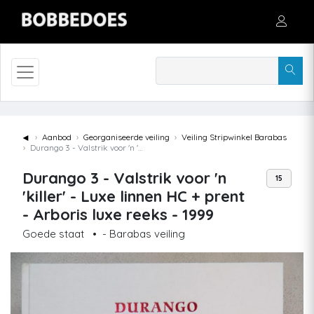
◄
Aanbod
Georganiseerde veiling
Veiling Stripwinkel Barabas
Durango 3 - Valstrik voor 'n 'killer' - Luxe linnen HC + prent - Arboris luxe reeks - 1999
Durango 3 - Valstrik voor 'n
15
'killer' - Luxe linnen HC + prent
- Arboris luxe reeks - 1999
Goede staat
•
- Barabas veiling