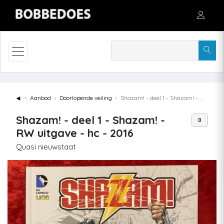
◄
Aanbod
Doorlopende veiling
Shazam! - deel 1 - Shazam! - RW uitgave - hc - 2016
Shazam! - deel 1 - Shazam! -
0
RW uitgave - hc - 2016
Quasi nieuwstaat