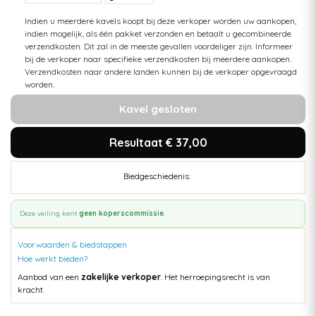
Indien u meerdere kavels koopt bij deze verkoper worden uw aankopen,
indien mogelijk, als één pakket verzonden en betaalt u gecombineerde
verzendkosten. Dit zal in de meeste gevallen voordeliger zijn. Informeer
bij de verkoper naar specifieke verzendkosten bij meerdere aankopen.
Verzendkosten naar andere landen kunnen bij de verkoper opgevraagd
worden.
Kavel gesloten
Resultaat € 37,00
Biedgeschiedenis:
Deze veiling kent
geen koperscommissie
.
Voorwaarden & biedstappen
Hoe werkt bieden?
Aanbod van een
zakelijke verkoper
. Het herroepingsrecht is van
kracht.