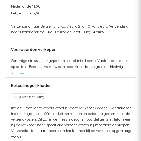
Nederland
€ 11,00
België
€ 7,00
Verzending naar België: tot 2 kg: 7 euro 2 tot 10 kg: 8 euro Verzending
naar Nederland: tot 2 kg 11 euro van 2 tot 10 kg: 14 euro
Voorwaarden verkoper
Sommige strips zijn ingepakt in een plastic hoesje. Vaak is dat te zien
op de foto. Bedankt voor uw aankoop. Vriendelijke groeten, Hedwig
Toon meer
Betaalmogelijkheden
Overschrijving
Indien u meerdere kavels koopt bij deze verkoper worden uw aankopen,
indien mogelijk, als één pakket verzonden en betaalt u gecombineerde
verzendkosten. Dit zal in de meeste gevallen voordeliger zijn. Informeer
bij de verkoper naar specifieke verzendkosten bij meerdere aankopen.
Verzendkosten naar andere landen kunnen bij de verkoper opgevraagd
worden.