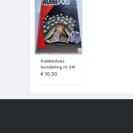
Robbedoes
bundeling nr 241
- 1e druk - HC -
€ 10,50
2000