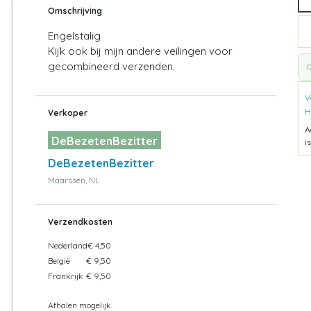
Omschrijving
Engelstalig
Kijk ook bij mijn andere veilingen voor
gecombineerd verzenden.
D
V
H
Verkoper
A
DeBezetenBezitter
i
DeBezetenBezitter
Maarssen, NL
Verzendkosten
Nederland
€ 4,50
België
€ 9,50
Frankrijk
€ 9,50
Afhalen mogelijk.