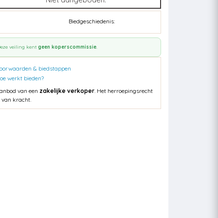
Biedgeschiedenis:
eze veiling kent
geen koperscommissie
.
oorwaarden & biedstappen
oe werkt bieden?
anbod van een
zakelijke verkoper
. Het herroepingsrecht
s van kracht.