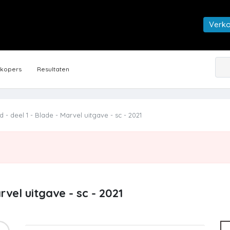
Verk
rkopers
Resultaten
 - deel 1 - Blade - Marvel uitgave - sc - 2021
rvel uitgave - sc - 2021