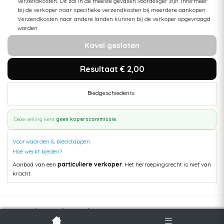
verzendkosten. Dit zal in de meeste gevallen voordeliger zijn. Informeer
bij de verkoper naar specifieke verzendkosten bij meerdere aankopen.
Verzendkosten naar andere landen kunnen bij de verkoper opgevraagd
worden.
Kavel gesloten
Resultaat € 2,00
Biedgeschiedenis:
Deze veiling kent
geen koperscommissie
.
Voorwaarden & biedstappen
Hoe werkt bieden?
Aanbod van een
particuliere verkoper
. Het herroepingsrecht is niet van
kracht.
Populaire kavels