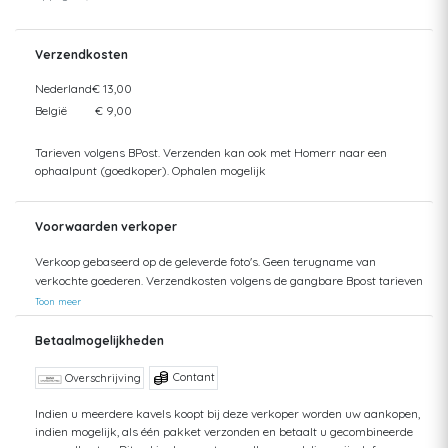
Verzendkosten
Nederland
€ 13,00
België
€ 9,00
Tarieven volgens BPost. Verzenden kan ook met Homerr naar een
ophaalpunt (goedkoper). Ophalen mogelijk
Voorwaarden verkoper
Verkoop gebaseerd op de geleverde foto's. Geen terugname van
verkochte goederen. Verzendkosten volgens de gangbare Bpost tarieven
Toon meer
Betaalmogelijkheden
Contant
Overschrijving
Indien u meerdere kavels koopt bij deze verkoper worden uw aankopen,
indien mogelijk, als één pakket verzonden en betaalt u gecombineerde