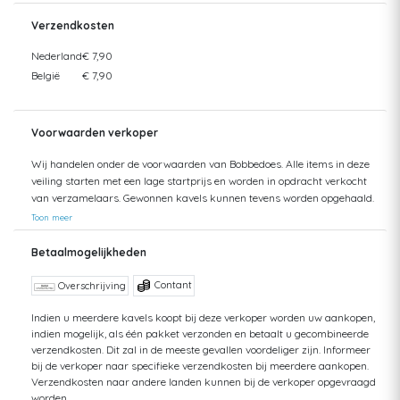
Verzendkosten
Nederland
€ 7,90
België
€ 7,90
Voorwaarden verkoper
Wij handelen onder de voorwaarden van Bobbedoes. Alle items in deze
veiling starten met een lage startprijs en worden in opdracht verkocht
van verzamelaars. Gewonnen kavels kunnen tevens worden opgehaald.
Uw aankopen worden gecombineerd verzonden om hoge verzendkosten
Toon meer
te kunnen beperken. Zendingen worden gedaan vanuit zowel België als
Nederland. Bij verzending van bedragen hoger dan €75 wordt een
Betaalmogelijkheden
aangetekende zending voorgesteld. De kosten hiervan kunnen mogelijk
hoger uitvallen dan het getoonde tarief aangezien de uiteindelijke
Contant
Overschrijving
verkoopprijs niet altijd bekend is. Bij een aangetekende zending bent u
verzekerd tegen schade of verlies van uw zending. Bij een standaard
Indien u meerdere kavels koopt bij deze verkoper worden uw aankopen,
indien mogelijk, als één pakket verzonden en betaalt u gecombineerde
zending kan ik geen terugbetaling doen van uw aankoop bij verlies of
verzendkosten. Dit zal in de meeste gevallen voordeliger zijn. Informeer
schade. Voor vragen hierover kunt u altijd contact opnemen. Aankopen
bij de verkoper naar specifieke verzendkosten bij meerdere aankopen.
worden, zonder afspraak, maximaal 1 jaar bewaard. Daarna kunt u
Verzendkosten naar andere landen kunnen bij de verkoper opgevraagd
geen aanspraak maken op uw betaling en op uw bewaarde aankopen,
worden.