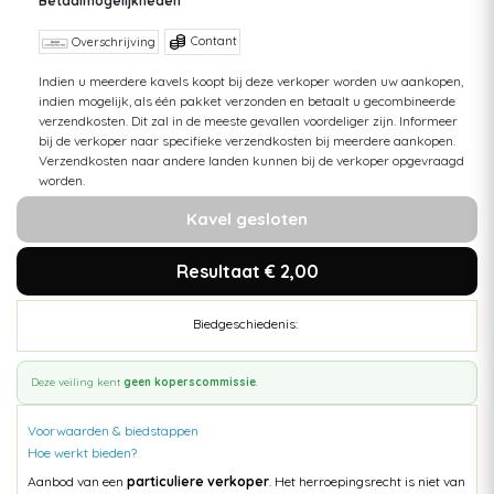
Betaalmogelijkheden
Contant
Overschrijving
Indien u meerdere kavels koopt bij deze verkoper worden uw aankopen,
indien mogelijk, als één pakket verzonden en betaalt u gecombineerde
verzendkosten. Dit zal in de meeste gevallen voordeliger zijn. Informeer
bij de verkoper naar specifieke verzendkosten bij meerdere aankopen.
Verzendkosten naar andere landen kunnen bij de verkoper opgevraagd
worden.
Kavel gesloten
Resultaat € 2,00
Biedgeschiedenis:
Deze veiling kent
geen koperscommissie
.
Voorwaarden & biedstappen
Hoe werkt bieden?
Aanbod van een
particuliere verkoper
. Het herroepingsrecht is niet van