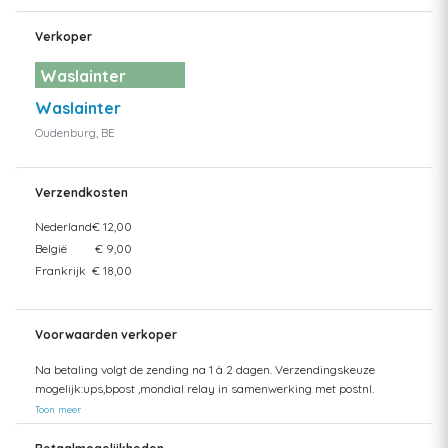
Verkoper
Waslainter
Waslainter
Oudenburg, BE
Verzendkosten
Nederland
€ 12,00
België
€ 9,00
Frankrijk
€ 18,00
Voorwaarden verkoper
Na betaling volgt de zending na 1 à 2 dagen. Verzendingskeuze
mogelijk:ups,bpost ,mondial relay in samenwerking met postnl.
Toon meer