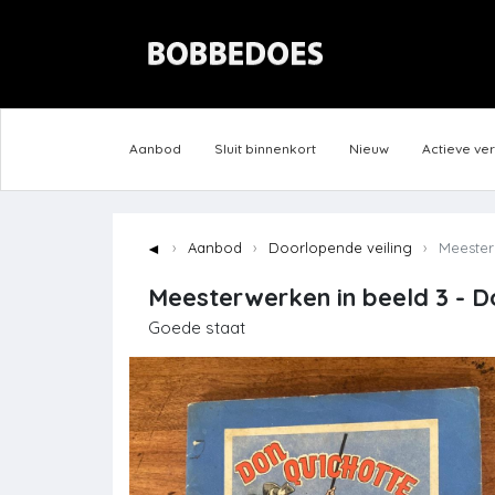
Aanbod
Sluit binnenkort
Nieuw
Actieve ve
◄
Aanbod
Doorlopende veiling
Meesterw
Meesterwerken in beeld 3 - Do
Goede staat