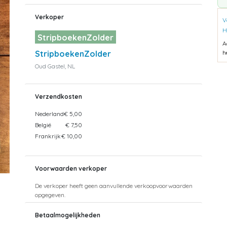
Verkoper
V
H
StripboekenZolder
A
StripboekenZolder
h
Oud Gastel, NL
Verzendkosten
Nederland
€ 5,00
België
€ 7,50
Frankrijk
€ 10,00
Voorwaarden verkoper
De verkoper heeft geen aanvullende verkoopvoorwaarden
opgegeven.
Betaalmogelijkheden