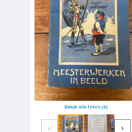
Bekijk alle foto's
(6)
‹
›