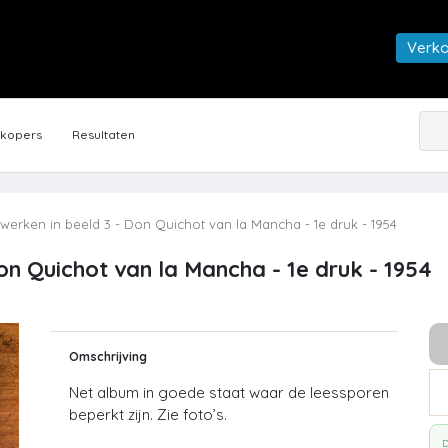
Verk
rkopers
Resultaten
erken in beeld 3 - Don Quichot van la Mancha - 1e druk - 1954
n Quichot van la Mancha - 1e druk - 1954
Omschrijving
Net album in goede staat waar de leessporen
beperkt zijn. Zie foto’s.
D