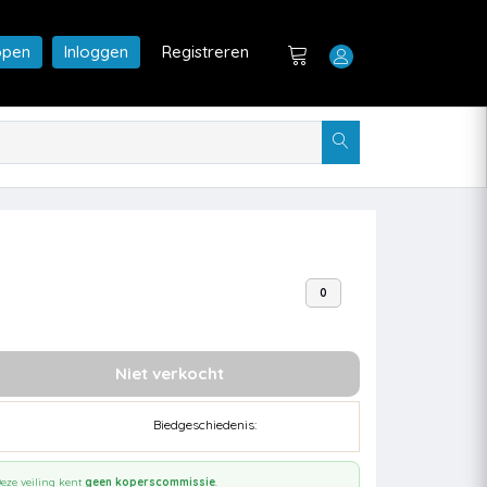
open
Inloggen
Registreren
0
Niet verkocht
Biedgeschiedenis:
eze veiling kent
geen koperscommissie
.