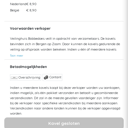
Nederland
€ 8,90
België
€ 8,90
Voorwaarden verkoper
Veilinghuis Bobbedoes veilt in opdracht van verzamelaars. De kavels
bevinden zich in Bergen op Zoom. Daar kunnen de kavels gedurende de
veiling op afspraak worden bekeken. Indien u één of meerdere kavels
heeft gewonnen, kunt u deze op afspraak ophalen of laten verzenden.
Toon meer
De verzendkosten, zoals per kavel vermeld, gelden—indien niet nader
bepaald—voor standaardverzending en zijn inclusief speciale
Betaalmogelijkheden
verpakking. Aangezien er vanuit zowel België als Nederland wordt
verzonden, zijn de verzendtarieven voordelig. Indien de uiteindelijke
Contant
Overschrijving
aankoopwaarde boven de € 75 uitkomt, wordt er aangetekend en
verzekerd verzonden. De kosten hiervan zijn wat hoger, maar bieden
Indien u meerdere kavels koopt bij deze verkoper worden uw aankopen,
indien mogelijk, als één pakket verzonden en betaalt u gecombineerde
een betrouwbare verzendwijze voor kostbaardere zaken. Indien u meer
verzendkosten. Dit zal in de meeste gevallen voordeliger zijn. Informeer
dan één kavel wilt laten verzenden, kunnen de kosten vanwege het
bij de verkoper naar specifieke verzendkosten bij meerdere aankopen.
gewicht hoger uitvallen. Neem vooraf contact op als u hierover vragen
Verzendkosten naar andere landen kunnen bij de verkoper opgevraagd
heeft.
worden.
Kavel gesloten