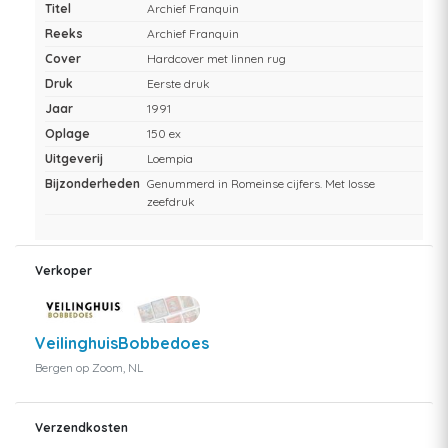
Titel
Archief Franquin
Reeks
Archief Franquin
Cover
Hardcover met linnen rug
Druk
Eerste druk
Jaar
1991
Oplage
150 ex
Uitgeverij
Loempia
Bijzonderheden
Genummerd in Romeinse cijfers. Met losse
zeefdruk
Verkoper
VeilinghuisBobbedoes
Bergen op Zoom, NL
Verzendkosten