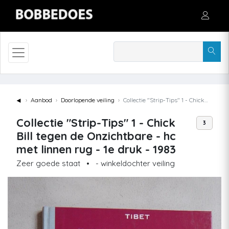
◄
Aanbod
Doorlopende veiling
Collectie "Strip-Tips" 1 - Chick Bill tegen de Onzichtbare - hc met linnen rug - 1e druk - 1983
Collectie "Strip-Tips" 1 - Chick
3
Bill tegen de Onzichtbare - hc
met linnen rug - 1e druk - 1983
Zeer goede staat
•
- winkeldochter veiling