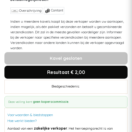
Contant
Overschrijving
Indien u meerdere kavels koopt bij deze verkoper worden uw aankopen,
indien mogelijk, als één pakket verzonden en betaalt u gecombineerde
verzendkosten. Dit zal in de meeste gevallen voordeliger zijn. Informeer
bij de verkoper naar specifieke verzendkosten bij meerdere aankopen.
Verzendkosten naar andere landen kunnen bij de verkoper opgevraagd
worden.
Kavel gesloten
Resultaat € 2,00
Biedgeschiedenis:
Deze veiling kent
geen koperscommissie
.
Voorwaarden & biedstappen
Hoe werkt bieden?
Aanbod van een
zakelijke verkoper
. Het herroepingsrecht is van