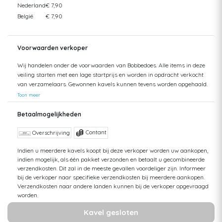
Nederland
€ 7,90
België
€ 7,90
Voorwaarden verkoper
Wij handelen onder de voorwaarden van Bobbedoes. Alle items in deze
veiling starten met een lage startprijs en worden in opdracht verkocht
van verzamelaars. Gewonnen kavels kunnen tevens worden opgehaald.
Uw aankopen worden gecombineerd verzonden om hoge verzendkosten
Toon meer
te kunnen beperken. Zendingen worden gedaan vanuit zowel België als
Nederland. Bij verzending van bedragen hoger dan €75 wordt een
Betaalmogelijkheden
aangetekende zending voorgesteld. De kosten hiervan kunnen mogelijk
hoger uitvallen dan het getoonde tarief aangezien de uiteindelijke
Contant
Overschrijving
verkoopprijs niet altijd bekend is. Bij een aangetekende zending bent u
verzekerd tegen schade of verlies van uw zending. Bij een standaard
Indien u meerdere kavels koopt bij deze verkoper worden uw aankopen,
indien mogelijk, als één pakket verzonden en betaalt u gecombineerde
zending kan ik geen terugbetaling doen van uw aankoop bij verlies of
verzendkosten. Dit zal in de meeste gevallen voordeliger zijn. Informeer
schade. Voor vragen hierover kunt u altijd contact opnemen. Aankopen
bij de verkoper naar specifieke verzendkosten bij meerdere aankopen.
worden, zonder afspraak, maximaal 1 jaar bewaard. Daarna kunt u
Verzendkosten naar andere landen kunnen bij de verkoper opgevraagd
geen aanspraak maken op uw betaling en op uw bewaarde aankopen,
worden.
tenzij u opslagkosten betaalt. De hoogte van deze kosten zijn
afhankelijk van de hoeveelheid. Meer informatie kunt u opvragen bij de
Kavel gesloten
verkoper. Let op! Bij controle van strips worden de meest belangrijke