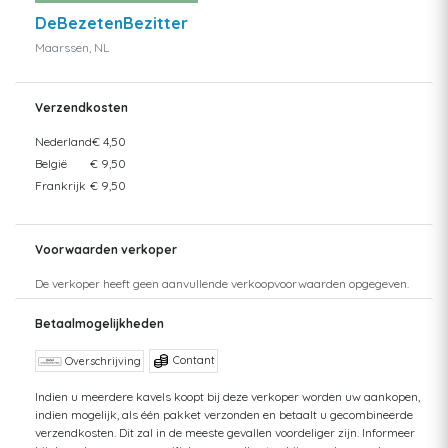
DeBezetenBezitter
Maarssen, NL
Verzendkosten
Nederland
€ 4,50
België
€ 9,50
Frankrijk
€ 9,50
Voorwaarden verkoper
De verkoper heeft geen aanvullende verkoopvoorwaarden opgegeven.
Betaalmogelijkheden
Contant
Overschrijving
Indien u meerdere kavels koopt bij deze verkoper worden uw aankopen,
indien mogelijk, als één pakket verzonden en betaalt u gecombineerde
verzendkosten. Dit zal in de meeste gevallen voordeliger zijn. Informeer