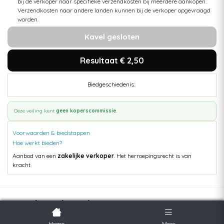
bij de verkoper naar specifieke verzendkosten bij meerdere aankopen.
Verzendkosten naar andere landen kunnen bij de verkoper opgevraagd
worden.
Kavel gesloten
Resultaat € 2,50
Biedgeschiedenis:
Deze veiling kent
geen koperscommissie
.
Voorwaarden & biedstappen
Hoe werkt bieden?
Aanbod van een
zakelijke verkoper
. Het herroepingsrecht is van
kracht.
Populaire kavels
Home
Meer