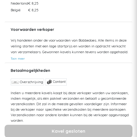
Nederland
€ 8,25
België
€ 8,25
Voorwaarden verkoper
Wij handelen onder de voorwaarden van Bobbedoes. Alle items in deze
veiling starten met een lage startprijs en worden in opdracht verkocht
van verzamelaars. Gewonnen kavels kunnen tevens worden opgehaald.
Uw aankopen worden gecombineerd verzonden om hoge verzendkosten
Toon meer
te kunnen beperken. Zendingen worden gedaan vanuit zowel België als
Nederland. Bij verzending van bedragen hoger dan €75 wordt een
Betaalmogelijkheden
aangetekende zending voorgesteld. De kosten hiervan kunnen mogelijk
hoger uitvallen dan het getoonde tarief aangezien de uiteindelijke
Contant
Overschrijving
verkoopprijs niet altijd bekend is. Bij een aangetekende zending bent u
verzekerd tegen schade of verlies van uw zending. Bij een standaard
Indien u meerdere kavels koopt bij deze verkoper worden uw aankopen,
indien mogelijk, als één pakket verzonden en betaalt u gecombineerde
zending kan ik geen terugbetaling doen van uw aankoop bij verlies of
verzendkosten. Dit zal in de meeste gevallen voordeliger zijn. Informeer
schade. Voor vragen hierover kunt u altijd contact opnemen. Aankopen
bij de verkoper naar specifieke verzendkosten bij meerdere aankopen.
worden, zonder afspraak, maximaal 1 jaar bewaard. Daarna kunt u
Verzendkosten naar andere landen kunnen bij de verkoper opgevraagd
geen aanspraak maken op uw betaling en op uw bewaarde aankopen,
worden.
tenzij u opslagkosten betaalt. De hoogte van deze kosten zijn
afhankelijk van de hoeveelheid. Meer informatie kunt u opvragen bij de
Kavel gesloten
verkoper. Let op! Bij controle van strips worden de meest belangrijke