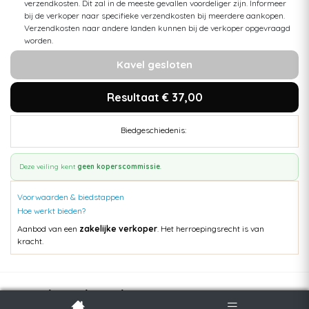
verzendkosten. Dit zal in de meeste gevallen voordeliger zijn. Informeer
bij de verkoper naar specifieke verzendkosten bij meerdere aankopen.
Verzendkosten naar andere landen kunnen bij de verkoper opgevraagd
worden.
Kavel gesloten
Resultaat € 37,00
Biedgeschiedenis:
Deze veiling kent
geen koperscommissie
.
Voorwaarden & biedstappen
Hoe werkt bieden?
Aanbod van een
zakelijke verkoper
. Het herroepingsrecht is van
kracht.
Populaire kavels