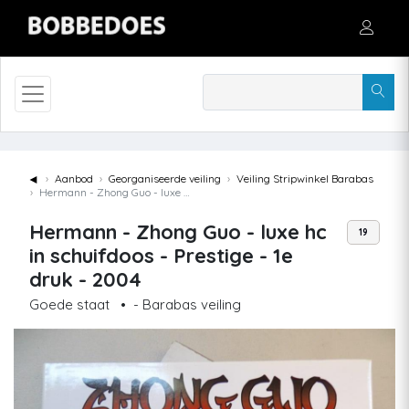
◄
Aanbod
Georganiseerde veiling
Veiling Stripwinkel Barabas
Hermann - Zhong Guo - luxe hc in schuifdoos - Prestige - 1e druk - 2004
Hermann - Zhong Guo - luxe hc
19
in schuifdoos - Prestige - 1e
druk - 2004
Goede staat
•
- Barabas veiling