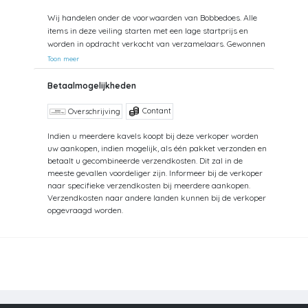
Wij handelen onder de voorwaarden van Bobbedoes. Alle
items in deze veiling starten met een lage startprijs en
worden in opdracht verkocht van verzamelaars. Gewonnen
kavels kunnen tevens worden opgehaald. Uw aankopen
Toon meer
worden gecombineerd verzonden om hoge verzendkosten
te kunnen beperken. Zendingen worden gedaan vanuit
Betaalmogelijkheden
zowel België als Nederland. Bij verzending van bedragen
hoger dan €75 wordt een aangetekende zending
Contant
Overschrijving
voorgesteld. De kosten hiervan kunnen mogelijk hoger
uitvallen dan het getoonde tarief aangezien de uiteindelijke
Indien u meerdere kavels koopt bij deze verkoper worden
uw aankopen, indien mogelijk, als één pakket verzonden en
verkoopprijs niet altijd bekend is. Bij een aangetekende
betaalt u gecombineerde verzendkosten. Dit zal in de
zending bent u verzekerd tegen schade of verlies van uw
meeste gevallen voordeliger zijn. Informeer bij de verkoper
zending. Bij een standaard zending kan ik geen
naar specifieke verzendkosten bij meerdere aankopen.
terugbetaling doen van uw aankoop bij verlies of schade.
Verzendkosten naar andere landen kunnen bij de verkoper
Voor vragen hierover kunt u altijd contact opnemen.
opgevraagd worden.
Aankopen worden, zonder afspraak, maximaal 1 jaar
bewaard. Daarna kunt u geen aanspraak maken op uw
betaling en op uw bewaarde aankopen, tenzij u
opslagkosten betaalt. De hoogte van deze kosten zijn
afhankelijk van de hoeveelheid. Meer informatie kunt u
opvragen bij de verkoper. Let op! Bij controle van strips
worden de meest belangrijke opmerkingen zoveel mogelijk
omschreven. Zaken als minieme kreukjes, licht roestige