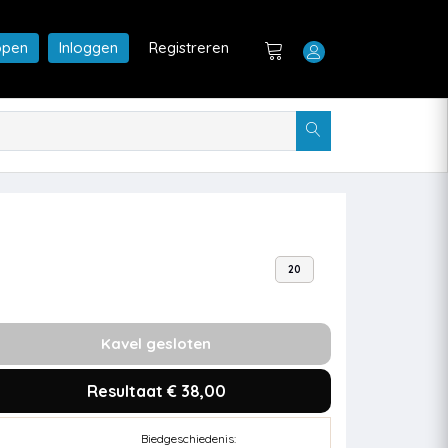
open
Inloggen
Registreren
20
Kavel gesloten
Resultaat € 38,00
Biedgeschiedenis: