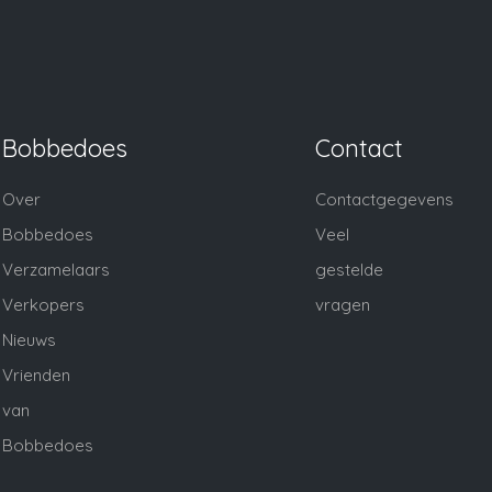
nietjes, prijsetiketjes kunnen wel eens over het hoofd
worden gezien. U kunt altijd nog aanvullende vragen
stellen voorafgaande aan een veiling. Daarnaast hebben
wij kijkdagen gedurende de veiling op woensdag en
donderdag voordat de veiling sluit. Hiervoor kunt u contact
opnemen om een afspraak te maken.
Bobbedoes
Contact
Over
Contactgegevens
Bobbedoes
Veel
Verzamelaars
gestelde
Verkopers
vragen
Nieuws
Vrienden
van
Bobbedoes