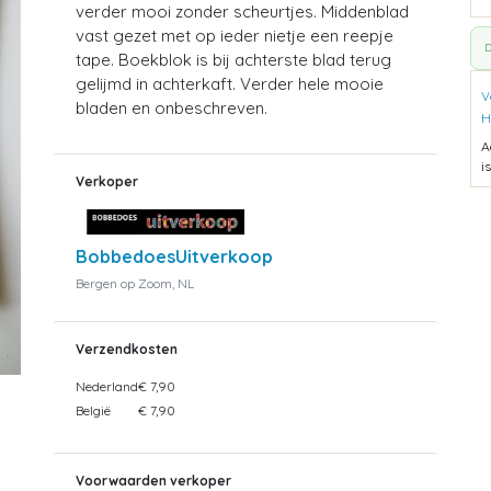
verder mooi zonder scheurtjes. Middenblad
vast gezet met op ieder nietje een reepje
D
tape. Boekblok is bij achterste blad terug
gelijmd in achterkaft. Verder hele mooie
V
bladen en onbeschreven.
H
A
i
Verkoper
BobbedoesUitverkoop
Bergen op Zoom, NL
Verzendkosten
Nederland
€ 7,90
België
€ 7,90
Voorwaarden verkoper