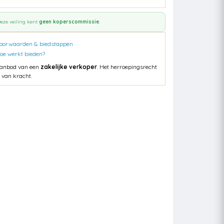
eze veiling kent
geen koperscommissie
.
oorwaarden & biedstappen
oe werkt bieden?
anbod van een
zakelijke verkoper
. Het herroepingsrecht
s van kracht.