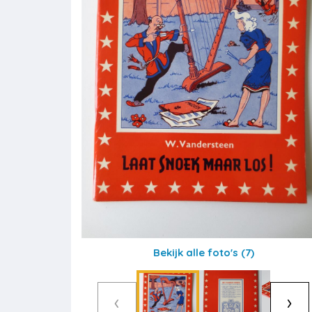
Bekijk alle foto's
(7)
‹
›