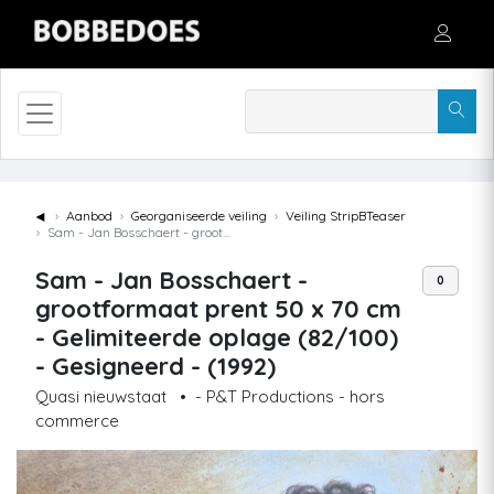
◄
Aanbod
Georganiseerde veiling
Veiling StripBTeaser
Sam - Jan Bosschaert - grootformaat prent 50 x 70 cm - Gelimiteerde oplage (82/100) - Gesigneerd - (1992)
Sam - Jan Bosschaert -
0
grootformaat prent 50 x 70 cm
- Gelimiteerde oplage (82/100)
- Gesigneerd - (1992)
Quasi nieuwstaat
•
- P&T Productions - hors
commerce