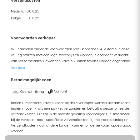
Verzendkosten
Nederland
€ 8,25
België
€ 8,25
Voorwaarden verkoper
Wij handelen onder de voorwaarden van Bobbedoes. Alle items in deze
veiling starten met een lage startprijs en worden in opdracht verkocht
van verzamelaars. Gewonnen kavels kunnen tevens worden opgehaald.
Uw aankopen worden gecombineerd verzonden om hoge verzendkosten
Toon meer
te kunnen beperken. Zendingen worden gedaan vanuit zowel België als
Nederland. Bij verzending van bedragen hoger dan €75 wordt een
Betaalmogelijkheden
aangetekende zending voorgesteld. De kosten hiervan kunnen mogelijk
hoger uitvallen dan het getoonde tarief aangezien de uiteindelijke
Contant
Overschrijving
verkoopprijs niet altijd bekend is. Bij een aangetekende zending bent u
verzekerd tegen schade of verlies van uw zending. Bij een standaard
Indien u meerdere kavels koopt bij deze verkoper worden uw aankopen,
indien mogelijk, als één pakket verzonden en betaalt u gecombineerde
zending kan ik geen terugbetaling doen van uw aankoop bij verlies of
verzendkosten. Dit zal in de meeste gevallen voordeliger zijn. Informeer
schade. Voor vragen hierover kunt u altijd contact opnemen. Aankopen
bij de verkoper naar specifieke verzendkosten bij meerdere aankopen.
worden, zonder afspraak, maximaal 1 jaar bewaard. Daarna kunt u
Verzendkosten naar andere landen kunnen bij de verkoper opgevraagd
geen aanspraak maken op uw betaling en op uw bewaarde aankopen,
worden.
tenzij u opslagkosten betaalt. De hoogte van deze kosten zijn
afhankelijk van de hoeveelheid. Meer informatie kunt u opvragen bij de