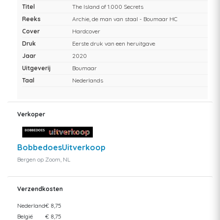
Titel
The Island of 1.000 Secrets
Reeks
Archie, de man van staal - Boumaar HC
Cover
Hardcover
Druk
Eerste druk van een heruitgave
Jaar
2020
Uitgeverij
Boumaar
Taal
Nederlands
Verkoper
BobbedoesUitverkoop
Bergen op Zoom, NL
Verzendkosten
Nederland
€ 8,75
België
€ 8,75