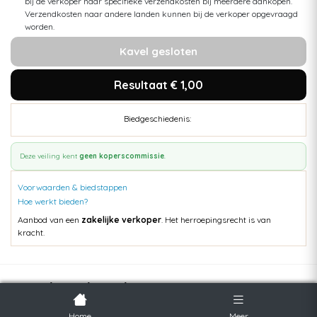
bij de verkoper naar specifieke verzendkosten bij meerdere aankopen.
Verzendkosten naar andere landen kunnen bij de verkoper opgevraagd
worden.
Kavel gesloten
Resultaat € 1,00
Biedgeschiedenis:
Deze veiling kent
geen koperscommissie
.
Voorwaarden & biedstappen
Hoe werkt bieden?
Aanbod van een
zakelijke verkoper
. Het herroepingsrecht is van
kracht.
Populaire kavels
Home
Meer