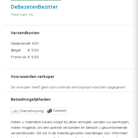
DeBezetenBezitter
Maarssen, NL
Verzendkosten
Nederland
€ 4,50
België
€ 9,50
Frankrijk
€ 9,50
Voorwaarden verkoper
De verkoper heeft geen aanvullende verkoopvoorwaarden opgegeven.
Betaalmogelijkheden
Contant
Overschrijving
Indien u meerdere kavels koopt bij deze verkoper worden uw aankopen,
indien mogelijk, als één pakket verzonden en betaalt u gecombineerde
verzendkosten. Dit zal in de meeste gevallen voordeliger zijn. Informeer