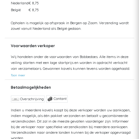
Nederland
€ 8,75
België
€ 8,75
Ophalen is mogelijk op afspraak in Bergen op Zoom. Verzending wordt
zowel vanuit Nederland als België gedaan.
Voorwaarden verkoper
Wij handelen onder de voorwaarden van Bobbedoes. Alle items in deze
veiling starten met een lage startprijs en worden in opdracht verkocht
van verzamelaars. Gewonnen kavels kunnen tevens worden opgehaald.
Uw aankopen worden gecombineerd verzonden om hoge verzendkosten
Toon meer
te kunnen beperken. Zendingen worden gedaan vanuit zowel België als
Nederland. Bij verzending van bedragen hoger dan €75 wordt een
Betaalmogelijkheden
aangetekende zending voorgesteld. De kosten hiervan kunnen mogelijk
hoger uitvallen dan het getoonde tarief aangezien de uiteindelijke
Contant
Overschrijving
verkoopprijs niet altijd bekend is. Bij een aangetekende zending bent u
verzekerd tegen schade of verlies van uw zending. Bij een standaard
Indien u meerdere kavels koopt bij deze verkoper worden uw aankopen,
indien mogelijk, als één pakket verzonden en betaalt u gecombineerde
zending kan ik geen terugbetaling doen van uw aankoop bij verlies of
verzendkosten. Dit zal in de meeste gevallen voordeliger zijn. Informeer
schade. Voor vragen hierover kunt u altijd contact opnemen. Aankopen
bij de verkoper naar specifieke verzendkosten bij meerdere aankopen.
worden, zonder afspraak, maximaal 1 jaar bewaard. Daarna kunt u
Verzendkosten naar andere landen kunnen bij de verkoper opgevraagd
geen aanspraak maken op uw betaling en op uw bewaarde aankopen,
worden.