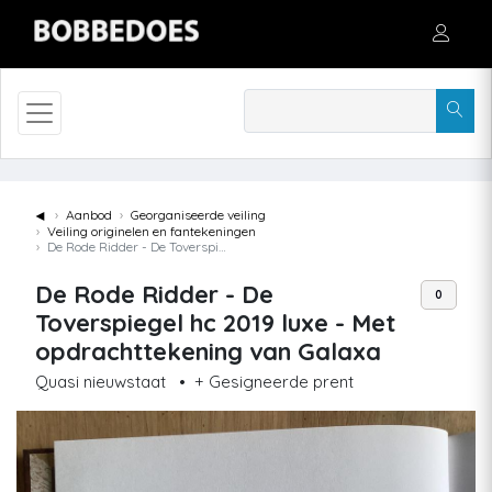
◄
Aanbod
Georganiseerde veiling
Veiling originelen en fantekeningen
De Rode Ridder - De Toverspiegel hc 2019 luxe - Met opdrachttekening van Galaxa
De Rode Ridder - De
0
Toverspiegel hc 2019 luxe - Met
opdrachttekening van Galaxa
Quasi nieuwstaat
•
+ Gesigneerde prent