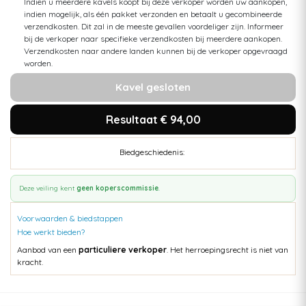
Indien u meerdere kavels koopt bij deze verkoper worden uw aankopen,
indien mogelijk, als één pakket verzonden en betaalt u gecombineerde
verzendkosten. Dit zal in de meeste gevallen voordeliger zijn. Informeer
bij de verkoper naar specifieke verzendkosten bij meerdere aankopen.
Verzendkosten naar andere landen kunnen bij de verkoper opgevraagd
worden.
Kavel gesloten
Resultaat € 94,00
Biedgeschiedenis:
Deze veiling kent
geen koperscommissie
.
Voorwaarden & biedstappen
Hoe werkt bieden?
Aanbod van een
particuliere verkoper
. Het herroepingsrecht is niet van
kracht.