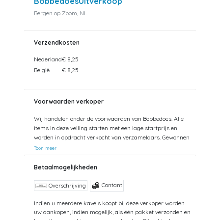
BobbedoesUitverkoop
Bergen op Zoom, NL
Verzendkosten
Nederland
€ 8,25
België
€ 8,25
Voorwaarden verkoper
Wij handelen onder de voorwaarden van Bobbedoes. Alle
items in deze veiling starten met een lage startprijs en
worden in opdracht verkocht van verzamelaars. Gewonnen
kavels kunnen tevens worden opgehaald. Uw aankopen
Toon meer
worden gecombineerd verzonden om hoge verzendkosten
te kunnen beperken. Zendingen worden gedaan vanuit
Betaalmogelijkheden
zowel België als Nederland. Bij verzending van bedragen
hoger dan €75 wordt een aangetekende zending
Contant
Overschrijving
voorgesteld. De kosten hiervan kunnen mogelijk hoger
uitvallen dan het getoonde tarief aangezien de uiteindelijke
Indien u meerdere kavels koopt bij deze verkoper worden
uw aankopen, indien mogelijk, als één pakket verzonden en
verkoopprijs niet altijd bekend is. Bij een aangetekende