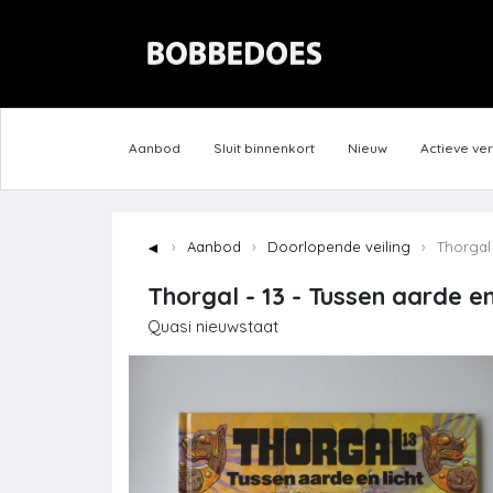
Aanbod
Sluit binnenkort
Nieuw
Actieve ve
◄
Aanbod
Doorlopende veiling
Thorgal -
Thorgal - 13 - Tussen aarde en 
Quasi nieuwstaat