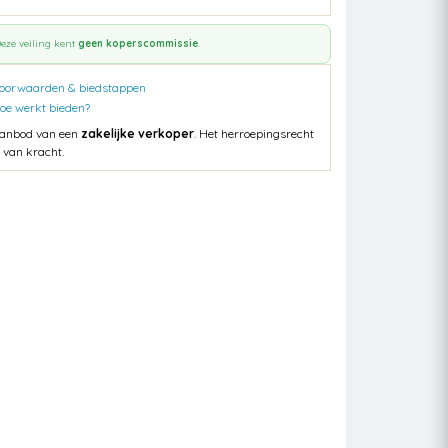
eze veiling kent
geen koperscommissie
.
oorwaarden & biedstappen
oe werkt bieden?
anbod van een
zakelijke verkoper
. Het herroepingsrecht
s van kracht.