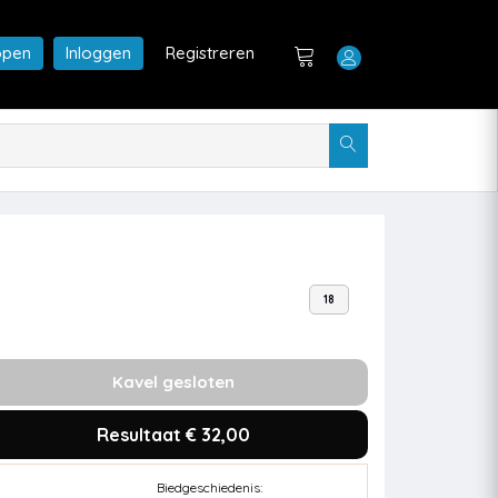
open
Inloggen
Registreren
18
Kavel gesloten
Resultaat € 32,00
Biedgeschiedenis: