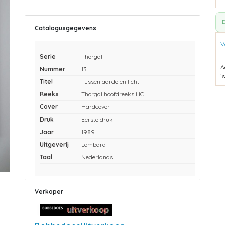
D
Catalogusgegevens
V
H
Serie
Thorgal
A
Nummer
13
i
Titel
Tussen aarde en licht
Reeks
Thorgal hoofdreeks HC
Cover
Hardcover
Druk
Eerste druk
Jaar
1989
Uitgeverij
Lombard
Taal
Nederlands
Verkoper