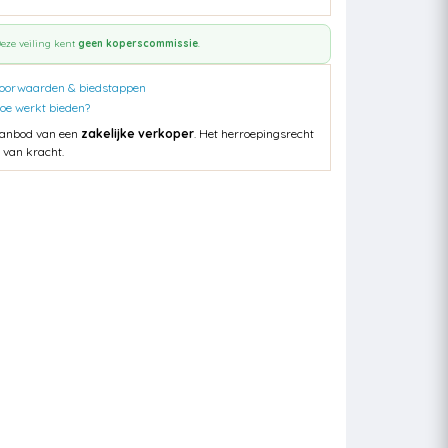
eze veiling kent
geen koperscommissie
.
oorwaarden & biedstappen
oe werkt bieden?
anbod van een
zakelijke verkoper
. Het herroepingsrecht
s van kracht.