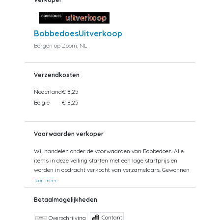
BobbedoesUitverkoop
Bergen op Zoom, NL
Verzendkosten
Nederland
€ 8,25
België
€ 8,25
Voorwaarden verkoper
Wij handelen onder de voorwaarden van Bobbedoes. Alle
items in deze veiling starten met een lage startprijs en
worden in opdracht verkocht van verzamelaars. Gewonnen
kavels kunnen tevens worden opgehaald. Uw aankopen
Toon meer
worden gecombineerd verzonden om hoge verzendkosten
te kunnen beperken. Zendingen worden gedaan vanuit
Betaalmogelijkheden
zowel België als Nederland. Bij verzending van bedragen
hoger dan €75 wordt een aangetekende zending
Contant
Overschrijving