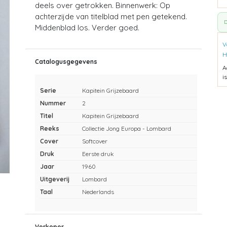
deels over getrokken. Binnenwerk: Op
achterzijde van titelblad met pen getekend.
D
Middenblad los. Verder goed.
V
H
Catalogusgegevens
A
i
Serie
Kapitein Grijzebaard
Nummer
2
Titel
Kapitein Grijzebaard
Reeks
Collectie Jong Europa - Lombard
Cover
Softcover
Druk
Eerste druk
Jaar
1960
Uitgeverij
Lombard
Taal
Nederlands
Verkoper