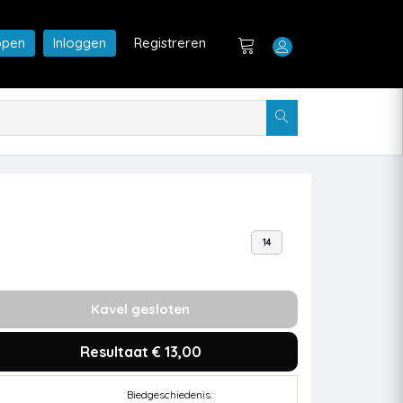
open
Inloggen
Registreren
14
Kavel gesloten
Resultaat € 13,00
Biedgeschiedenis: