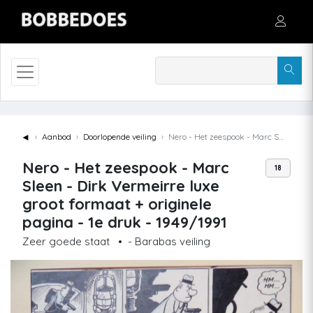
◄
Aanbod
Doorlopende veiling
Nero - Het zeespook - Marc Sleen - Dirk Vermeirre luxe groot formaat + originele pagina - 1e druk - 1949/1991
Nero - Het zeespook - Marc
18
Sleen - Dirk Vermeirre luxe
groot formaat + originele
pagina - 1e druk - 1949/1991
Zeer goede staat
•
- Barabas veiling