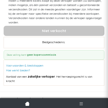
Indien u meerdere kavels koopt bij deze verkoper worden uw aankopen,
indien mogelijk, als één pakket verzonden en betaalt u gecombineerde
verzendkosten. Dit zal in de meeste gevallen voordeliger zijn. Informeer
bij de verkoper naar specifieke verzendkosten bij meerdere aankopen.
Verzendkosten naar andere landen kunnen bij de verkoper opgevraagd
worden.
Niet verkocht
Biedgeschiedenis:
Deze veiling kent
geen koperscommissie
.
Voorwaarden & biedstappen
Hoe werkt bieden?
Aanbod van een
zakelijke verkoper
. Het herroepingsrecht is van
kracht.
Populaire kavels