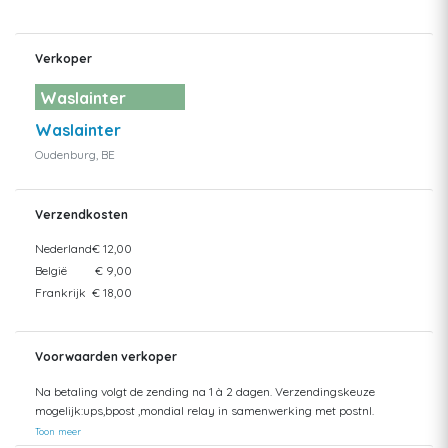
Verkoper
Waslainter
Waslainter
Oudenburg, BE
Verzendkosten
Nederland
€ 12,00
België
€ 9,00
Frankrijk
€ 18,00
Voorwaarden verkoper
Na betaling volgt de zending na 1 à 2 dagen. Verzendingskeuze
mogelijk:ups,bpost ,mondial relay in samenwerking met postnl.
Toon meer