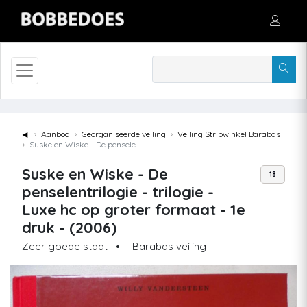
◄
Aanbod
Georganiseerde veiling
Veiling Stripwinkel Barabas
Suske en Wiske - De penselentrilogie - trilogie - Luxe hc op groter formaat - 1e druk - (2006)
Suske en Wiske - De
18
penselentrilogie - trilogie -
Luxe hc op groter formaat - 1e
druk - (2006)
Zeer goede staat
•
- Barabas veiling