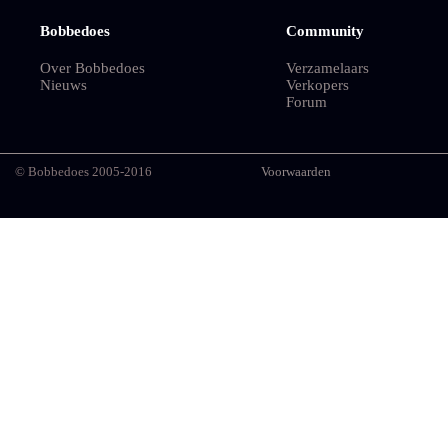
Bobbedoes
Community
Over Bobbedoes
Verzamelaars
Nieuws
Verkopers
Forum
© Bobbedoes 2005-2016
Voorwaarden