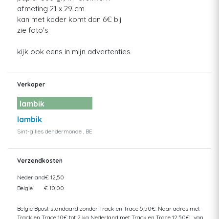
afmeting 21 x 29 cm
kan met kader komt dan 6€ bij
zie foto's
kijk ook eens in mijn advertenties
Verkoper
lambik
lambik
Sint-gilles dendermonde , BE
Verzendkosten
Nederland
€ 12,50
België
€ 10,00
Belgie Bpost standaard zonder Track en Trace 5,50€. Naar adres met
Track en Trace 10€ tot 2 kg Nederland met Track en Trace 12,50€ . van