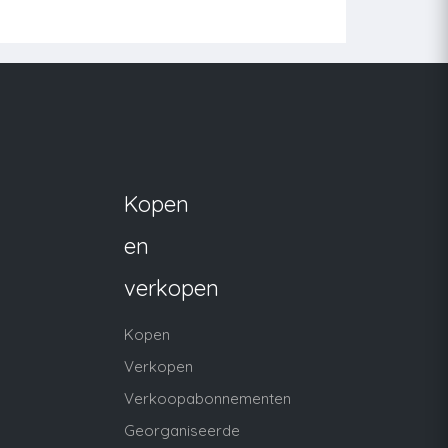
Kopen
en
verkopen
Kopen
Verkopen
Verkoopabonnementen
Georganiseerde