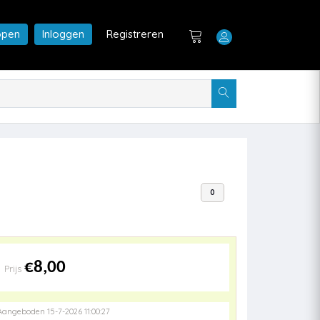
open
Inloggen
Registreren
0
€8,00
Prijs
Aangeboden 15-7-2026 11:00:27