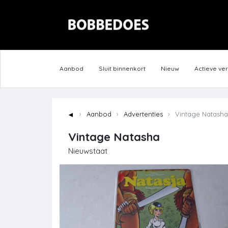
Aanbod
Sluit binnenkort
Nieuw
Actieve ve
◄
Aanbod
Advertenties
Vintage Natasha
Vintage Natasha
Nieuwstaat