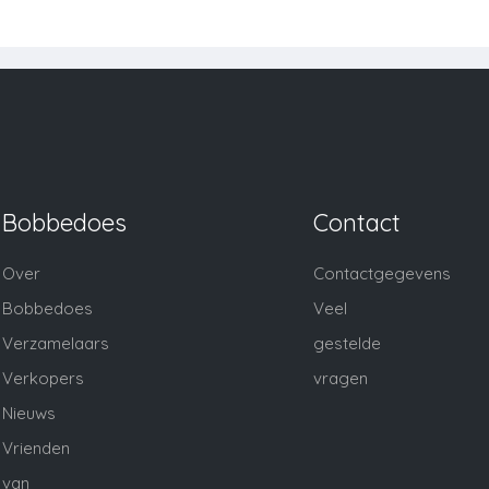
Bobbedoes
Contact
Over
Contactgegevens
Bobbedoes
Veel
Verzamelaars
gestelde
Verkopers
vragen
Nieuws
Vrienden
van