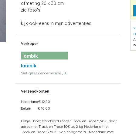
afmeting 20 x 30 cm
zie foto's
kijk ook eens in mijn advertenties
V
H
A
Verkoper
h
lambik
lambik
Sint-gilles dendermonde , BE
Verzendkosten
Nederland
€ 12,50
België
€ 10,00
Belgie Bpost standaard zonder Track en Trace 5,50€. Naar
adres met Track en Trace 10€ tot 2 kg Nederland met
Track en Trace 12,50€ . van 350gr tot 2€. Nederland met