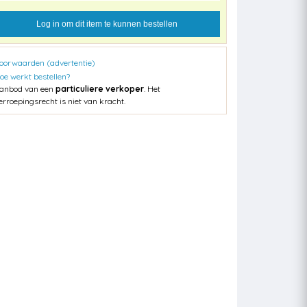
Log in om dit item te kunnen bestellen
oorwaarden (advertentie)
oe werkt bestellen?
anbod van een
particuliere verkoper
. Het
erroepingsrecht is niet van kracht.